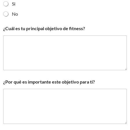
í
Si
,
¿
No
H
a
s
¿Cuál es tu principal objetivo de fitness?
f
i
t
n
e
s
s
?
¿Por qué es importante este objetivo para ti?