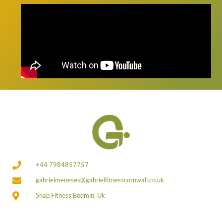
+44 7984857757
gabrielmeneses@gabrielfitnesscornwall.co.uk
Snap Fitness Bodmin, Uk