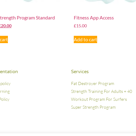
Strength Program Standard
Fitness App Access
£
20.00
£
15.00
cart
Add to cart
ntation
Services
policy
Fat Destroyer Program
arning
Strength Training For Adults + 40
Policy
Workout Program For Surfers
Super Strength Program