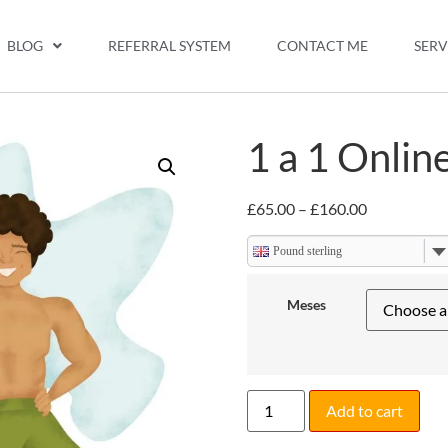
BLOG
REFERRAL SYSTEM
CONTACT ME
SERV
1 a 1 Onlin
£
65.00
–
£
160.00
Pound sterling
Meses
Add to cart