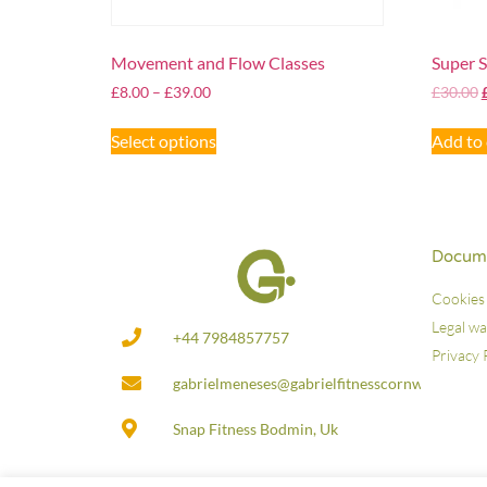
Movement and Flow Classes
Super 
£
8.00
–
£
39.00
£
30.00
Select options
Add to 
Docume
Cookies 
Legal w
+44 7984857757
Privacy 
gabrielmeneses@gabrielfitnesscornwall.co.uk
Snap Fitness Bodmin, Uk